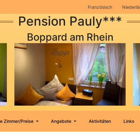
Französisch
Niederlä
Pension Pauly***
Boppard am Rhein
e Zimmer/Preise
Angebote
Aktivitäten
Links