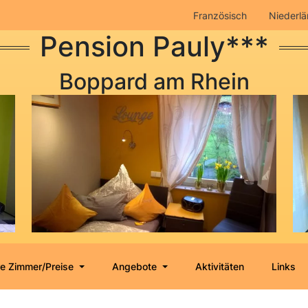
Französisch
Niederlä
Pension Pauly***
Boppard am Rhein
e Zimmer/Preise
Angebote
Aktivitäten
Links