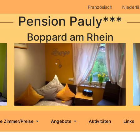
Französisch
Niederlä
Pension Pauly***
Boppard am Rhein
e Zimmer/Preise
Angebote
Aktivitäten
Links