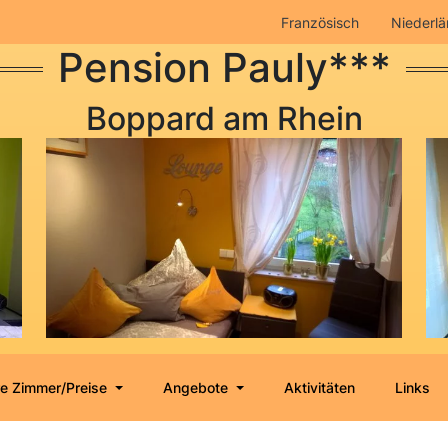
Französisch
Niederlä
Pension Pauly***
Boppard am Rhein
e Zimmer/Preise
Angebote
Aktivitäten
Links