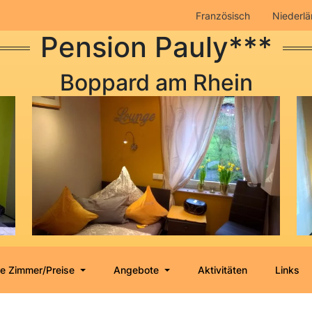
Französisch
Niederlä
Pension Pauly***
Boppard am Rhein
e Zimmer/Preise
Angebote
Aktivitäten
Links